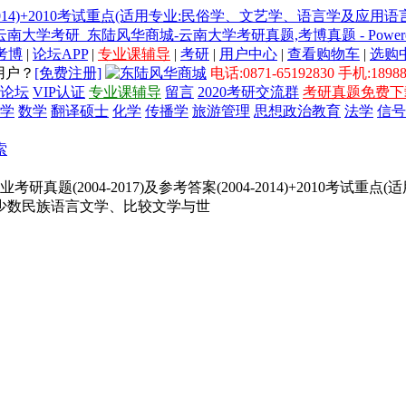
考博
|
论坛APP
|
专业课辅导
|
考研
|
用户中心
|
查看购物车
|
选购
用户？
[免费注册]
电话:0871-65192830 手机:18988
论坛
VIP认证
专业课辅导
留言
2020考研交流群
考研真题免费下
学
数学
翻译硕士
化学
传播学
旅游管理
思想政治教育
法学
信号
索
研真题(2004-2017)及参考答案(2004-2014)+2010
少数民族语言文学、比较文学与世