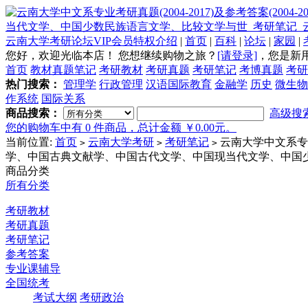
云南大学考研论坛VIP会员特权介绍
|
首页
|
百科
|
论坛
|
家园
|
您好，欢迎光临本店！
您想继续购物之旅？
[请登录]
，
您是新
首页
教材真题笔记
考研教材
考研真题
考研笔记
考博真题
考研
热门搜索：
管理学
行政管理
汉语国际教育
金融学
历史
微生物
作系统
国际关系
商品搜索：
高级搜
您的购物车中有 0 件商品，总计金额 ￥0.00元。
当前位置:
首页
云南大学考研
考研笔记
云南大学中文系专业考
>
>
>
学、中国古典文献学、中国古代文学、中国现当代文学、中国
商品分类
所有分类
考研教材
考研真题
考研笔记
参考答案
专业课辅导
全国统考
考试大纲
考研政治